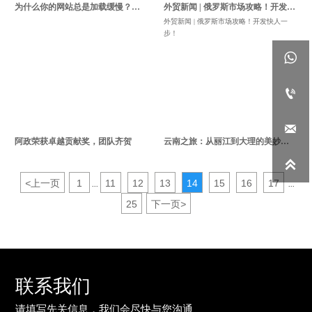
为什么你的网站总是加载缓慢？这
外贸新闻 | 俄罗斯市场攻略！开发快
五大原因及解决方法你必须知道！
人一步！
外贸新闻 | 俄罗斯市场攻略！开发快人一
步！



阿政荣获卓越贡献奖，团队齐贺
云南之旅：从丽江到大理的美妙团
建旅程

<
上一页
1
11
12
13
14
15
16
17
...
...
25
下一页
>
联系我们
请填写先关信息，我们会尽快与您沟通