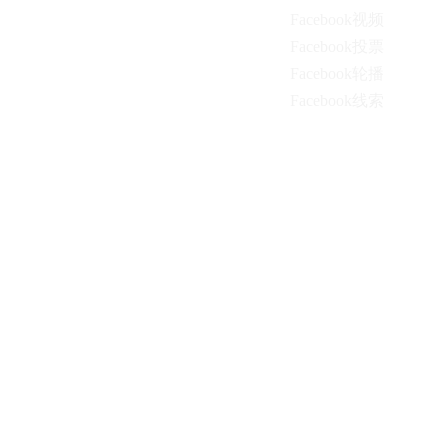
Bing出口通
Facebook视频
Bing再营销
Facebook投票
Bing动态搜索广告
Facebook轮播
Bing应用安装广告
Facebook线索
联系我们
联系我们
多媒体开户
领英linkedin
yandex/never
加入LinkedIn
instagram/YouTube
添加LinkedIn人脉
Twitter/whatsapp
加入并参与LinkedIn小组
建立你的社交网络