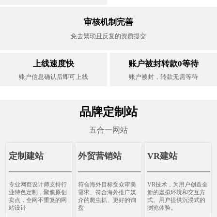
审核机制完善
免去繁琐且反复的资质提交
上线速度快
账户被封转款0等待
账户信息确认后即可上线
账户被封，转款无需等待
品牌定制站
五合一网站
定制建站
外贸营销站
VR建站
————————————
————————————
———————————
专业网页设计师支持行
符合海外目标受众审美
VR技术，为用户创造全
业特色定制，聚焦原创
需求、符合海外推广媒
新的虚拟环境和交互方
卖点，全网不重复的网
介的爬虫抓、更好的询
式。用户提供沉浸式的
站设计
盘
浏览体验。