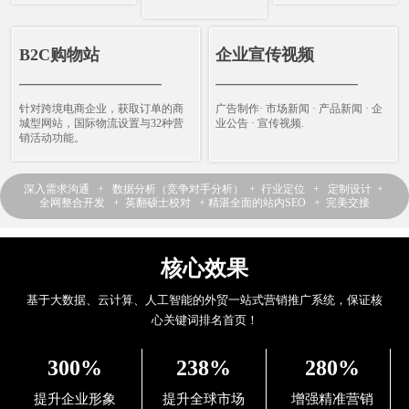
B2C购物站
企业宣传视频
————————————
————————————
针对跨境电商企业，获取订单的商
广告制作· 市场新闻 · 产品新闻 · 企
城型网站，国际物流设置与32种营
业公告 · 宣传视频.
销活动功能。
深入需求沟通 + 数据分析（竞争对手分析） + 行业定位 + 定制设计 +
全网整合开发 + 英翻硕士校对 + 精湛全面的站内SEO + 完美交接
核心效果
基于大数据、云计算、人工智能的外贸一站式营销推广系统，保证核
心关键词排名首页！
300%
238%
280%
提升企业形象
提升全球市场
增强精准营销