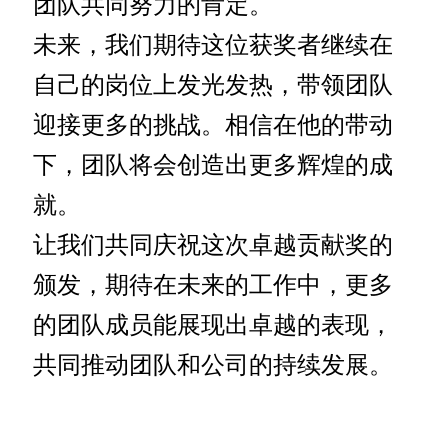
团队共同努力的肯定。
未来，我们期待这位获奖者继续在
自己的岗位上发光发热，带领团队
迎接更多的挑战。相信在他的带动
下，团队将会创造出更多辉煌的成
就。
让我们共同庆祝这次卓越贡献奖的
颁发，期待在未来的工作中，更多
的团队成员能展现出卓越的表现，
共同推动团队和公司的持续发展。