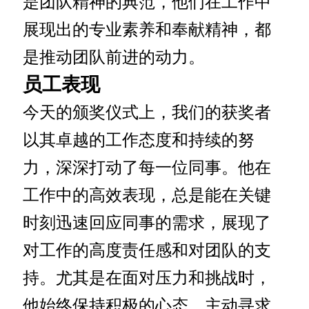
是团队精神的典范，他们在工作中
展现出的专业素养和奉献精神，都
是推动团队前进的动力。
员工表现
今天的颁奖仪式上，我们的获奖者
以其卓越的工作态度和持续的努
力，深深打动了每一位同事。他在
工作中的高效表现，总是能在关键
时刻迅速回应同事的需求，展现了
对工作的高度责任感和对团队的支
持。尤其是在面对压力和挑战时，
他始终保持积极的心态，主动寻求