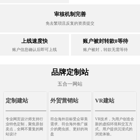
审核机制完善
免去繁琐且反复的资质提交
上线速度快
账户被封转款0等待
账户信息确认后即可上线
账户被封，转款无需等待
品牌定制站
五合一网站
定制建站
外贸营销站
VR建站
————————————
————————————
———————————
专业网页设计师支持行
符合海外目标受众审美
VR技术，为用户创造全
业特色定制，聚焦原创
需求、符合海外推广媒
新的虚拟环境和交互方
卖点，全网不重复的网
介的爬虫抓、更好的询
式。用户提供沉浸式的
站设计
盘
浏览体验。