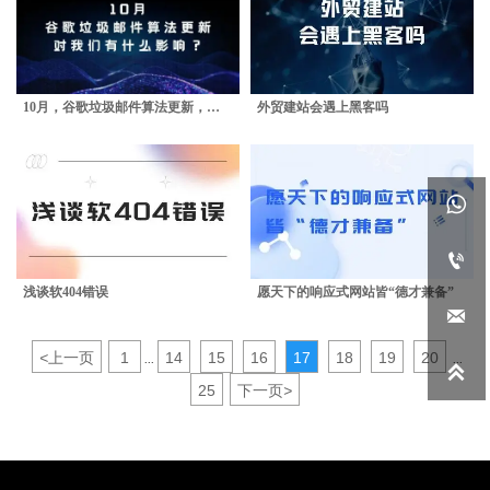
10月，谷歌垃圾邮件算法更新，对
外贸建站会遇上黑客吗
我们有什么影响？


浅谈软404错误
愿天下的响应式网站皆“德才兼备”

<
上一页
1
14
15
16
17
18
19
20
...
...

25
下一页
>