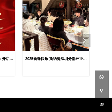

纳缇深圳分部开业大
赴厦门团建之旅


