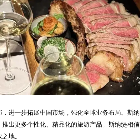
部，进一步拓展中国市场，强化全球业务布局。斯纳
，推出更多个性化、精品化的旅游产品。斯纳缇相信
败之地。