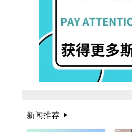
新闻推荐
