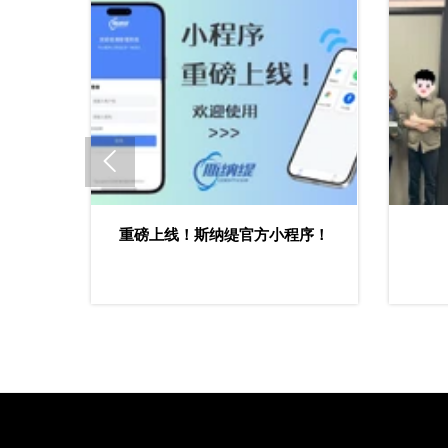

缇官方小程序！
特大喜讯！