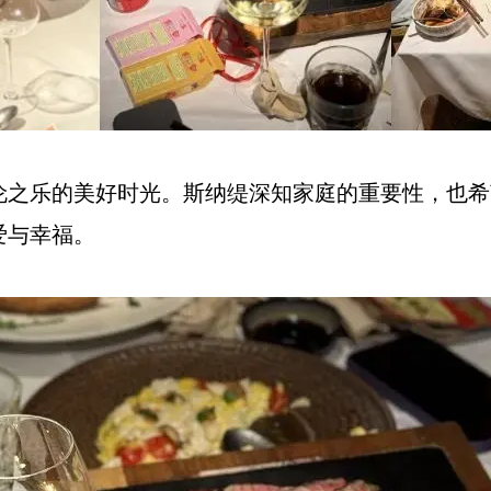
伦之乐的美好时光。斯纳缇深知家庭的重要性，也希
爱与幸福。