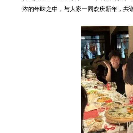
浓的年味之中，与大家一同欢庆新年，共