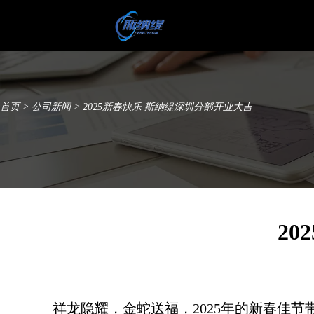
首页
首页
>
公司新闻
>
2025新春快乐 斯纳缇深圳分部开业大吉
2
祥龙隐耀，金蛇送福，2025年的新春佳