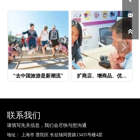




“去中国旅游是新潮流”
扩商店、增商品、优服
2025
务，中国离境退税政策持
欧洲区
续优化——便利旅游购物
办：智绘
扩大入境消费
联系我们
请填写先关信息，我们会尽快与您沟通
地址： 上海市 普陀区 长征镇同普路13435号楼4层