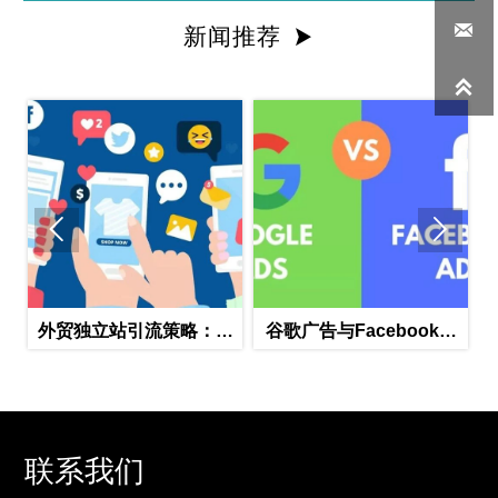

新闻推荐




策略：如
谷歌广告与Facebook广
全球营销新策略：多语
客户并提
告：双剑合璧，打造全方
网站与Facebook联动
位营销策略
涨粉秘籍
联系我们