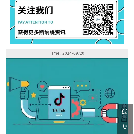
Time : 2024/09/20

