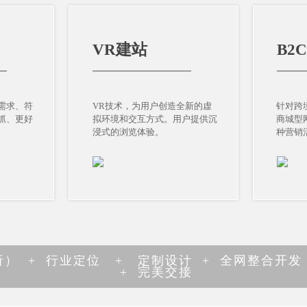
VR建站
B2
VR建站
B2
—
————————————
———
—
————————————
———
需求、符
VR技术，为用户创造全新的虚
针对跨
需求、符
VR技术，为用户创造全新的虚
针对跨
抓、更好
拟环境和交互方式。用户提供沉
商城型
抓、更好
拟环境和交互方式。用户提供沉
商城型
浸式的浏览体验。
种营销
浸式的浏览体验。
种营销
） + 行业定位 + 定制设计 + 全网整合开发 
+ 完美交接