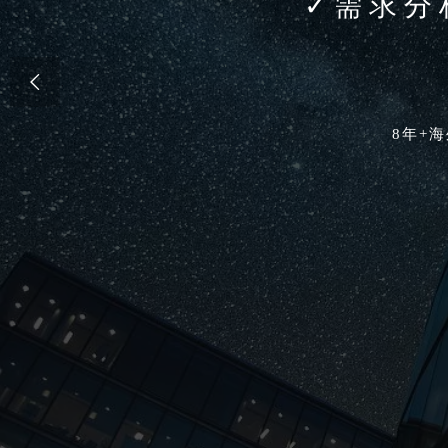
✓
需求

8年+