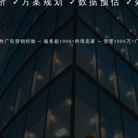
分析
✓
方案规划
✓
数据预估
✓
海外广告营销经验
─
服务超1000+跨境卖家
─
管理1000万