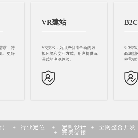
VR建站
B2
VR建站
B2
—
————————————
———
—
————————————
———
需求、符
VR技术，为用户创造全新的虚
针对跨
需求、符
VR技术，为用户创造全新的虚
针对跨
抓、更好
拟环境和交互方式。用户提供沉
商城型
抓、更好
拟环境和交互方式。用户提供沉
商城型
浸式的浏览体验。
种营销
浸式的浏览体验。
种营销
） + 行业定位 + 定制设计 + 全网整合开发 
+ 完美交接