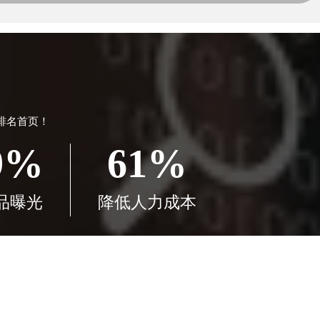
排名首页！
9%
61%
品曝光
降低人力成本