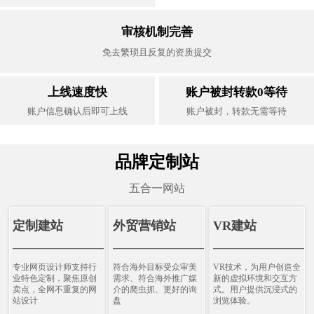
审核机制完善
免去繁琐且反复的资质提交
上线速度快
账户被封转款0等待
账户信息确认后即可上线
账户被封，转款无需等待
品牌定制站
五合一网站
定制建站
外贸营销站
VR建站
————————————
————————————
———————————
专业网页设计师支持行
符合海外目标受众审美
VR技术，为用户创造全
业特色定制，聚焦原创
需求、符合海外推广媒
新的虚拟环境和交互方
卖点，全网不重复的网
介的爬虫抓、更好的询
式。用户提供沉浸式的
站设计
盘
浏览体验。