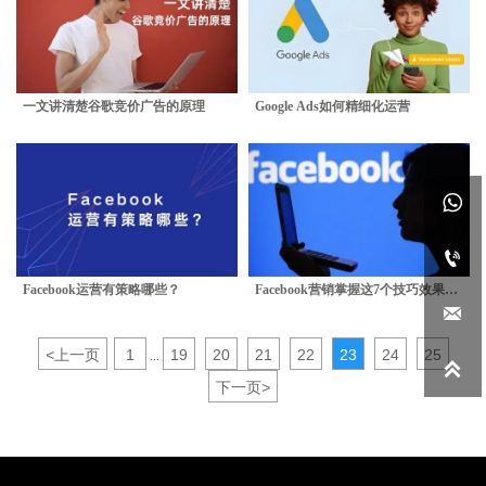
一文讲清楚谷歌竞价广告的原理
Google Ads如何精细化运营


Facebook运营有策略哪些？
Facebook营销掌握这7个技巧效果翻

倍
<
上一页
1
19
20
21
22
23
24
25
...

下一页
>