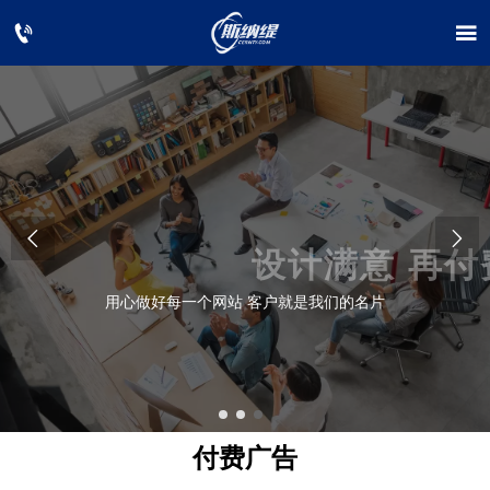




设计满意 再付费
用心做好每一个网站 客户就是我们的名片
付费广告